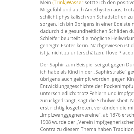
Mein
(Trink)Wasser
setzte ich den positi
Mitgefühl und auch Amethysten aus; trotzd
schlicht physikalisch von Schadstoffen zu
sorgen. Ich bin übrigens in einer Edelste
dadurch die gesundheitlichen Schäden dur
Schleifer beurteilt die mögliche Heilwirku
geneigte Esoterikerin. Nachgewiesen ist d
ist ja nicht zu unterschätzen. I love Placeb
Der Saphir zum Beispiel sei gut gegen D
ich habe als Kind in der „Saphirstraße“ ge
übrigens auch geimpft worden, gegen Ki
Entwicklungsgeschichte der Pockenimpfung
unterschiedlich: trotz Fehlern und Impfg
zurückgedrängt, sagt die Schulweisheit. 
erst richtig losgetreten, verkünden die m
„Impfzwanggegnervereine“, ab 1876 ersc
1908 wurde der „Verein impfgegnerischer 
Contra zu diesem Thema haben Tradition