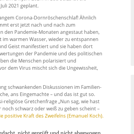
uli 2021 geplant.
elangem Corona-Dornröschenschlaf! Ähnlich
ommt erst jetzt nach und nach zum
 in den Pandemie-Monaten angestaut haben,
ugt im warmen Wasser, wieder zu entspannen
und Geist manifestiert und sie haben dort
ewertungen der Pandemie und des politischen
ben die Menschen polarisiert und
vor dem Virus mischt sich die Ungewissheit,
.
ung schwankenden Diskussionen im Familien-
che, ans Eingemachte – und das ist gut so.
si-religiöse Gretchenfrage „Nun sag, wie hast
ur noch schwarz oder weiß zu geben scheint –
ie positive Kraft des Zweifelns (Emanuel Koch).
gedacht, nicht geprüft und nicht abgewogen.