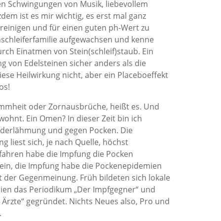
ven Schwingungen von Musik, liebevollem
em ist es mir wichtig, es erst mal ganz
 reinigen und für einen guten ph-Wert zu
inschleiferfamilie aufgewachsen und kenne
ch Einatmen von Stein(schleif)staub. Ein
ng von Edelsteinen sicher anders als die
iese Heilwirkung nicht, aber ein Placeboeffekt
os!
ummheit oder Zornausbrüche, heißt es. Und
wohnt. Ein Omen? In dieser Zeit bin ich
nderlähmung und gegen Pocken. Die
 liest sich, je nach Quelle, höchst
efahren habe die Impfung die Pocken
Nein, die Impfung habe die Pockenepidemien
it der Gegenmeinung. Früh bildeten sich lokale
hien das Periodikum „Der Impfgegner“ und
Ärzte“ gegründet. Nichts Neues also, Pro und
.